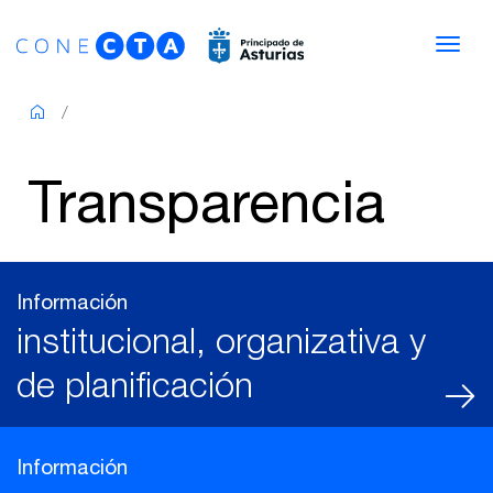
Saltar al contenido
Nav
Transparencia
Información
institucional, organizativa y
de planificación
Información