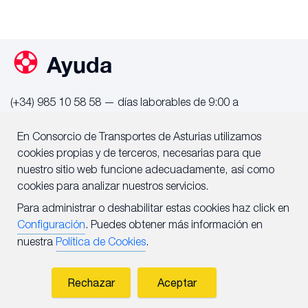
Ayuda
(+34) 985 10 58 58 — días laborables de 9:00 a
14:00 horas - C/Alfonso III El Magno 15, 33001 de
Oviedo/Uviéu
En Consorcio de Transportes de Asturias utilizamos
info@consorcioasturias.com
cookies propias y de terceros, necesarias para que
nuestro sitio web funcione adecuadamente, así como
cookies para analizar nuestros servicios.
Para administrar o deshabilitar estas cookies haz click en
© 2025 Consorcio de Transportes de Asturias
Configuración
. Puedes obtener más información en
Calle Alfonso III El Magno 15 (33001 - Oviedo)
Configuración de cookies
nuestra
Política de Cookies
.
Conforme XHTML 1.0 · CSS 2.1 · WAI AA
Rechazar
Aceptar