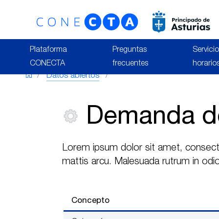
Plataforma
Preguntas
Servicio
CONECTA
frecuentes
horario
Datos abiertos
Demanda del
Lorem ipsum dolor sit amet, consectet
mattis arcu. Malesuada rutrum in odio 
Concepto