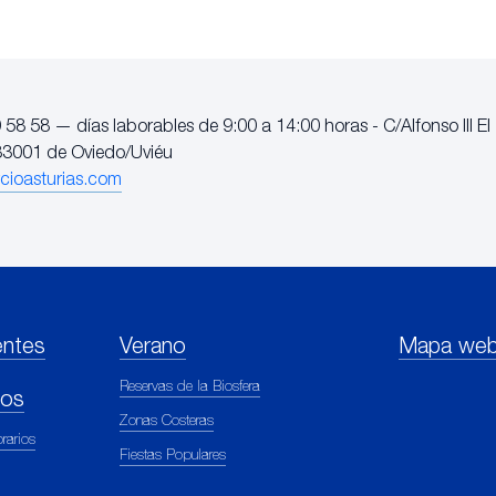
 58 58 — días laborables de 9:00 a 14:00 horas - C/Alfonso III El
3001 de Oviedo/Uviéu
cioasturias.com
entes
Verano
Mapa we
Reservas de la Biosfera
ios
Zonas Costeras
rarios
Fiestas Populares