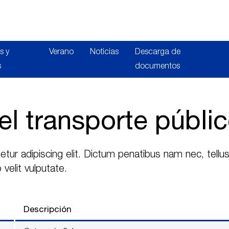
Saltar al contenido
B
s y
Verano
Noticias
Descarga de
s
documentos
 transporte públi
ur adipiscing elit. Dictum penatibus nam nec, tellu
velit vulputate.
Descripción