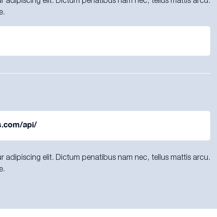
 adipiscing elit. Dictum penatibus nam nec, tellus mattis arcu.
e.
s.com/api/
 adipiscing elit. Dictum penatibus nam nec, tellus mattis arcu.
e.