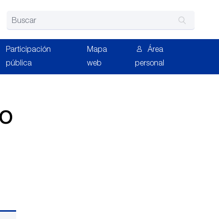
uscar
Participación
Mapa
Área
pública
web
personal
co
s