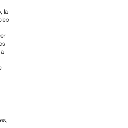
, la
pleo
cer
los
 a
s
e
des,