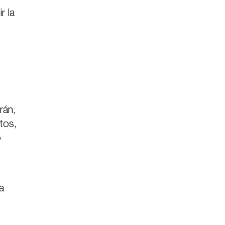
r la
rán,
tos,
o
a