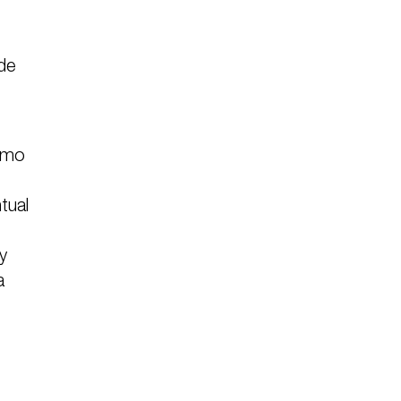
 de
como
tual
y
a