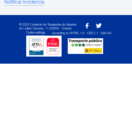
Notificar incidencia
© 2020 Consorcio de Transportes de Asturias
Av/ Julián Clavería, 11 (33006 - Oviedo)
Cookie settings
According to XHTML 1.0 · CSS 2.1 · WAI AA