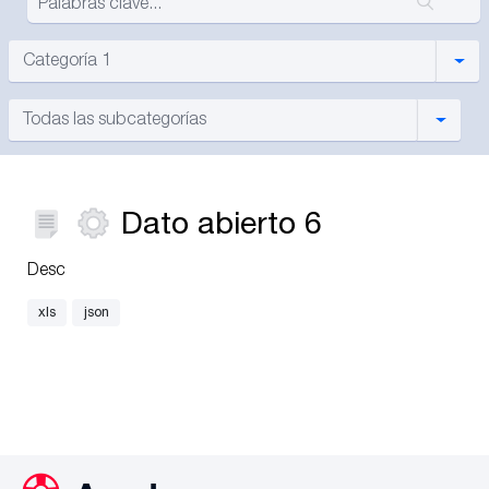
Most
Categoría 1
Mostra
Todas las subcategorías
Dato abierto 6
Desc
xls
json